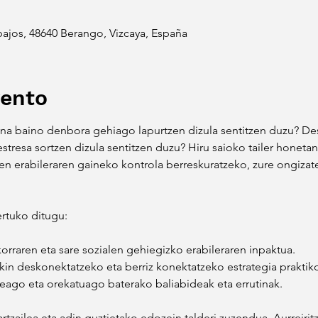
 bajos, 48640 Berango, Vizcaya, España
vento
a baino denbora gehiago lapurtzen dizula sentitzen duzu? De
tresa sortzen dizula sentitzen duzu? Hiru saioko tailer honetan 
n erabileraren gaineko kontrola berreskuratzeko, zure ongizate
rtuko ditugu:
orraren eta sare sozialen gehiegizko erabileraren inpaktua.
in deskonektatzeko eta berriz konektatzeko estrategia praktik
nteago eta orekatuago baterako baliabideak eta errutinak.
tzailea eta adin guztietako edozein talderi zuzendua. Aurreiritz