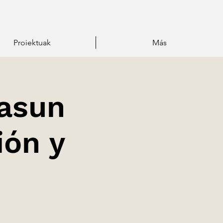
Proiektuak
Más
sasun
ión y