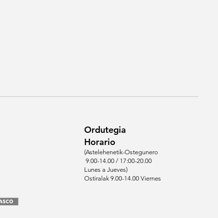
Ordutegia
Horario
(Astelehenetik-Ostegunero
9.00-14.00 / 17:00-20.00
Lunes a Jueves)
Ostiralak 9.00-14.00 Viernes