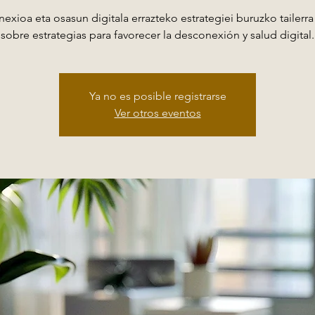
exioa eta osasun digitala errazteko estrategiei buruzko tailerra -
sobre estrategias para favorecer la desconexión y salud digital.
Ya no es posible registrarse
Ver otros eventos