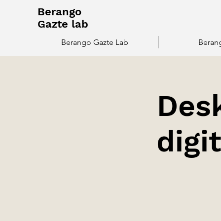
Berango
Gazte lab
Berango Gazte Lab
Beran
Desk
digi