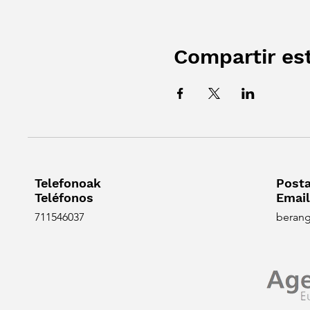
Compartir es
Telefonoak
Posta
Teléfonos
Email
711546037
beran