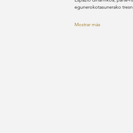
egunerokotasunerako tresna
Mostrar más