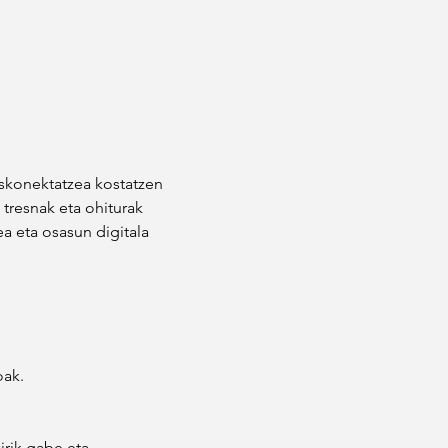
skonektatzea kostatzen 
tresnak eta ohiturak 
a eta osasun digitala 
oak.
irik gabe eta 