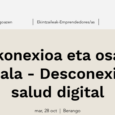
goazen
Ekintzaileak-Emprendedores/as
onexioa eta o
tala - Desconex
salud digital
mar, 28 oct
  |  
Berango