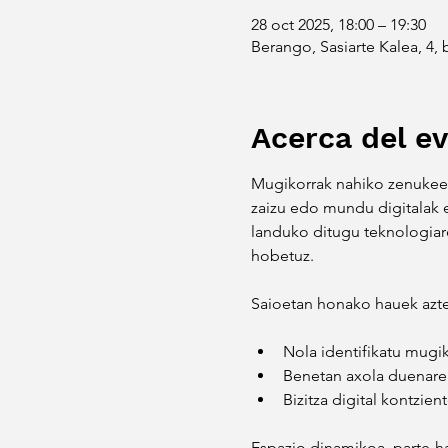
28 oct 2025, 18:00 – 19:30
Berango, Sasiarte Kalea, 4,
Acerca del e
Mugikorrak nahiko zenukeen
zaizu edo mundu digitalak es
landuko ditugu teknologiare
hobetuz.
Saioetan honako hauek azte
Nola identifikatu mugik
Benetan axola duenarek
Bizitza digital kontzie
Espazio dinamikoa, parte-har