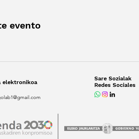
te evento
Sare Sozialak
 elektronikoa
Redes Sociales
golab1@gmail.com