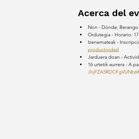
Acerca del e
Non - Dónde; Berango 
Ordutegia - Horario: 17
Izenemateak - Inscripci
productividad
Jarduera doan - Activid
16 urtetik aurrera - A pa
JhjFZA5RDCFgVUNb6KW