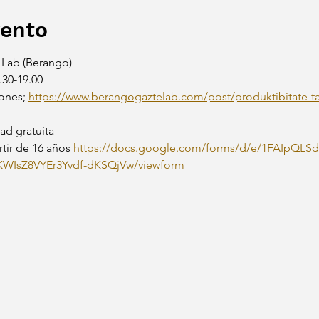
vento
Lab (Berango)
.30-19.00
ones; 
https://www.berangogaztelab.com/post/produktibitate-tail
ad gratuita
rtir de 16 años 
https://docs.google.com/forms/d/e/1FAIpQLS
IsZ8VYEr3Yvdf-dKSQjVw/viewform