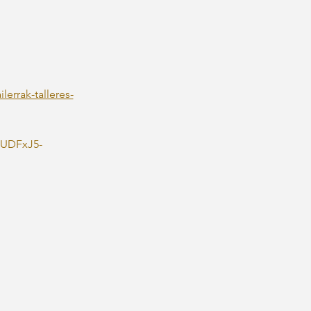
errak-talleres-
dUDFxJ5-