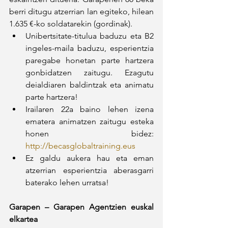
berri ditugu atzerrian lan egiteko, hilean 
1.635 €-ko soldatarekin (gordinak).
Unibertsitate-titulua baduzu eta B2 
ingeles-maila baduzu, esperientzia 
paregabe honetan parte hartzera 
gonbidatzen zaitugu. Ezagutu 
deialdiaren baldintzak eta animatu 
parte hartzera!
Irailaren 22a baino lehen izena 
ematera animatzen zaitugu esteka 
honen bidez: 
http://becasglobaltraining.eus
Ez galdu aukera hau eta eman 
atzerrian esperientzia aberasgarri 
baterako lehen urratsa!
Garapen – Garapen Agentzien euskal 
elkartea