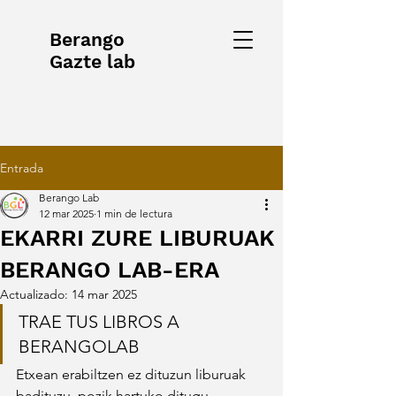
Berango
Gazte lab
Entrada
Berango Lab
12 mar 2025
1 min de lectura
EKARRI ZURE LIBURUAK
BERANGO LAB-ERA
Actualizado:
14 mar 2025
TRAE TUS LIBROS A 
BERANGOLAB
Etxean erabiltzen ez dituzun liburuak 
badituzu, pozik hartuko ditugu 