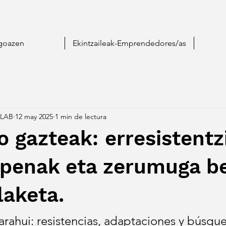
goazen
Ekintzaileak-Emprendedores/as
LAB
12 may 2025
1 min de lectura
 gazteak: erresistentz
apenak eta zerumuga be
laketa.
rahui: resistencias, adaptaciones y búsqu