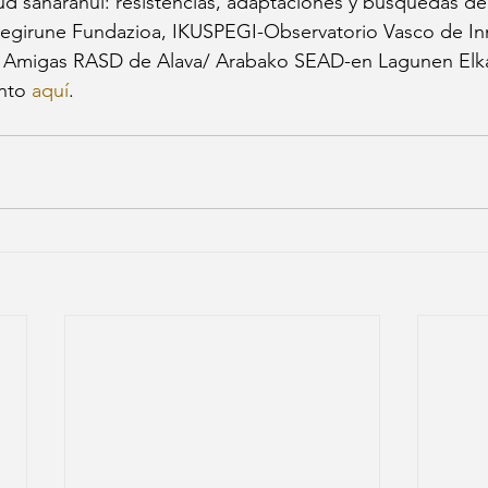
d saharahui: resistencias, adaptaciones y búsquedas d
Begirune Fundazioa, IKUSPEGI-Observatorio Vasco de Inm
 Amigas RASD de Alava/ Arabako SEAD-en Lagunen Elka
nto 
aquí
.