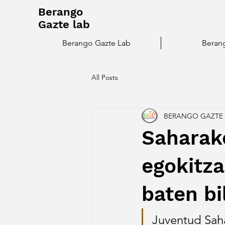
Berango
Gazte lab
Berango Gazte Lab
Beran
All Posts
BERANGO GAZTE 
Saharako
egokitz
baten bi
Juventud Saha