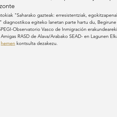
izonte
okiak "Saharako gazteak: erresistentziak, egokitzapena
k" diagnostikoa egiteko lanetan parte hartu du, Begirune
SPEGI-Observatorio Vasco de Inmigración erakundeareki
 Amigas RASD de Alava/Arabako SEAD- en Lagunen Elka
 
hemen
 kontsulta dezakezu.