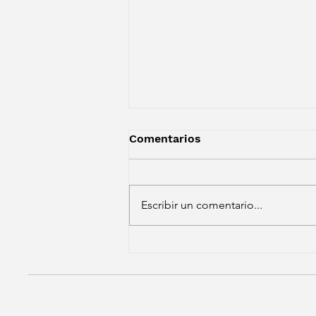
Comentarios
Escribir un comentario...
Asteko berriak - Noticias
semanales
Ekintzailetza/Emprendimie