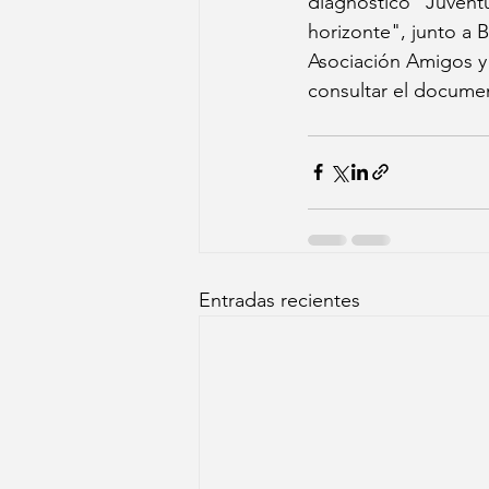
diagnóstico "Juventu
horizonte", junto a 
Asociación Amigos y
consultar el docume
Entradas recientes