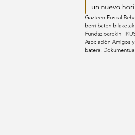
un nuevo hor
Gazteen Euskal Behat
berri baten bilaketa
Fundazioarekin, IKU
Asociación Amigos y
batera. Dokumentua