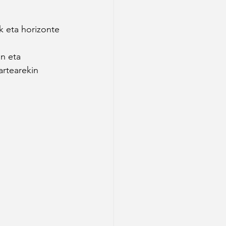
k eta horizonte 
 
n eta 
rtearekin 