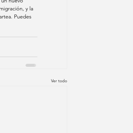
e un nuevo 
igración, y la 
rtea. Puedes 
Ver todo