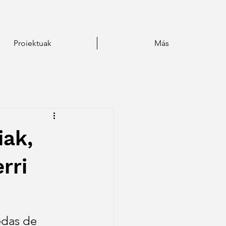
Proiektuak
Más
iak,
rri
edas de 