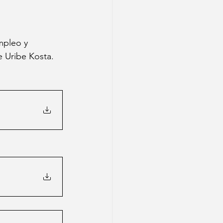
mpleo y 
e Uribe Kosta.