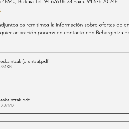
48640, Bizkaia Tel. 94 676 06 38 Faxa. 94 676 70 24E
t
djuntos os remitimos la información sobre ofertas de e
lquier aclaración poneos en contacto con Behargintza d
eskaintzak (prentsa)
.pdf
 351KB
-eskaintzak
.pdf
 3.07MB