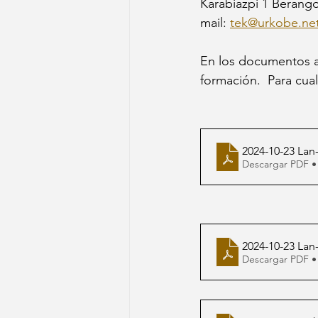
Karabiazpi 1 Berango 
mail: 
tek@urkobe.ne
En los documentos a
formación.  Para cua
2024-10-23 Lan-
Descargar PDF •
2024-10-23 Lan
Descargar PDF •