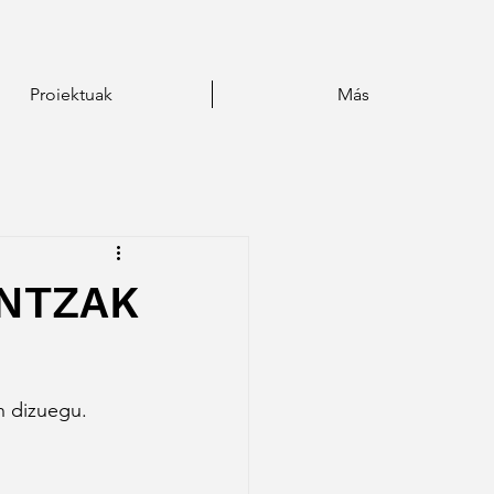
Proiektuak
Más
INTZAK
n dizuegu. 