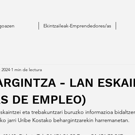
goazen
Ekintzaileak-Emprendedores/as
t 2024
1 min de lectura
ARGINTZA - LAN ESKA
AS DE EMPLEO)
skaintzei eta trebakuntzari buruzko informazioa bidaltze
ko jarri Uribe Kostako behargintzarekin harremanetan.