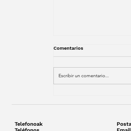
Comentarios
Escribir un comentario...
Gazteria eta Ekintzailetza.
Juventud y
Emprendimiento.
Telefonoak
Posta
Teléfonos
Email