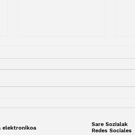
Zure proiektua mundura,
Beha
Uribe Kostatik: gaitasun
Sop
digitalak, Bizkaiko
egoi
Ekintzailetza Eskolatik
agen
Sare Sozialak
 elektronikoa
Redes Sociales