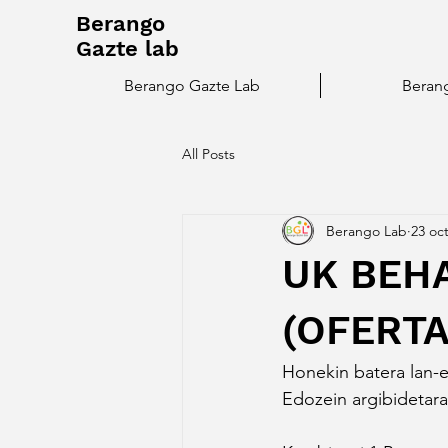
Berango
Gazte lab
Berango Gazte Lab
Beran
All Posts
Berango Lab
23 oc
UK BEH
(OFERT
Honekin batera lan-e
Edozein argibidetara