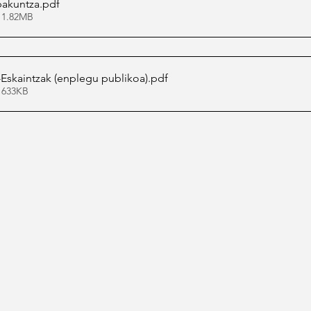
bakuntza
.pdf
 1.82MB
-Eskaintzak (enplegu publikoa)
.pdf
 633KB