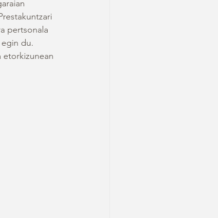
araian 
restakuntzari 
a pertsonala 
 egin du. 
a etorkizunean 