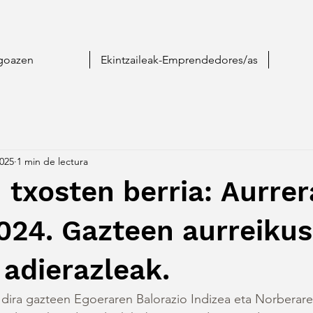
goazen
Ekintzaileak-Emprendedores/as
2025
1 min de lectura
txosten berria: Aurrer
024. Gazteen aurreiku
adierazleak.
 dira gazteen Egoeraren Balorazio Indizea eta Norberar