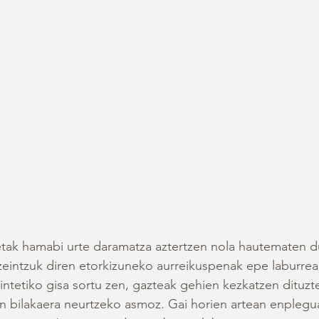
etak hamabi urte daramatza aztertzen nola hautematen d
 zeintzuk diren etorkizuneko aurreikuspenak epe laburrea
intetiko gisa sortu zen, gazteak gehien kezkatzen dituzte
 bilakaera neurtzeko asmoz. Gai horien artean enplegua