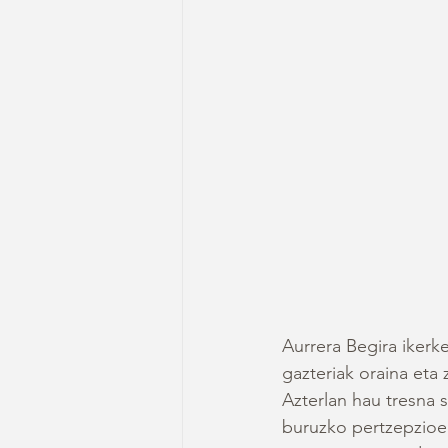
Aurrera Begira ikerk
gazteriak oraina eta
Azterlan hau tresna s
buruzko pertzepzioen