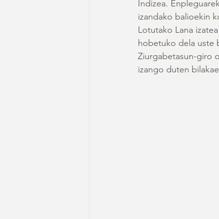
Indizea. Enpleguarek
izandako balioekin k
Lotutako Lana izatea
hobetuko dela uste b
Ziurgabetasun-giro o
izango duten bilakae