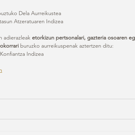
puztuko Dela Aurreikustea
tasun Atzeratuaren Indizea
 adierazleak 
etorkizun pertsonalari, gazteria osoaren eg
okorrari 
buruzko aurreikuspenak aztertzen ditu:
Konfiantza Indizea 
n