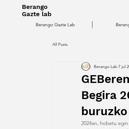
Berango
Gazte lab
Berango Gazte Lab
Beran
All Posts
Berango Lab
7 jul 
GEBeren 
Begira 2
buruzko 
2024an, hobetu egin