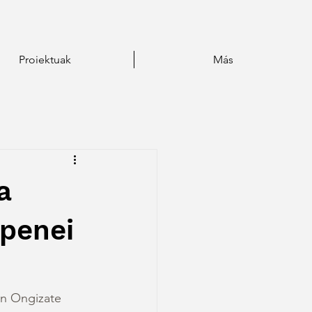
Proiektuak
Más
a
spenei
en Ongizate 