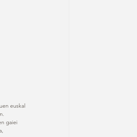
uen euskal 
n.
n gaiei 
, 