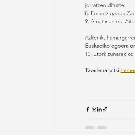
jorratzen dituzte:
8. Emantzipazioa Za
9. Amatasun eta Aita
Azkenik, hamargarren
Euskadiko egoera or
10. Etorkizunarekiko 
Txostena jaitsi 
heme