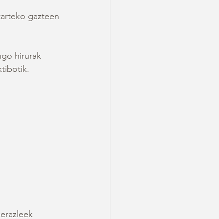
tarteko gazteen 
ngo hirurak 
tibotik.
ierazleek 