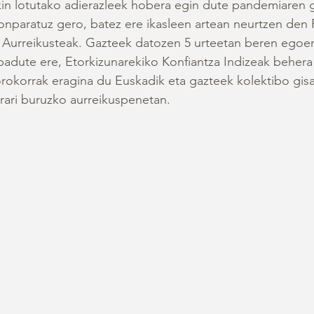
in lotutako adierazleek hobera egin dute pandemiaren g
onparatuz gero, batez ere ikasleen artean neurtzen den P
 Aurreikusteak. Gazteek datozen 5 urteetan beren egoer
adute ere, Etorkizunarekiko Konfiantza Indizeak behera
rokorrak eragina du Euskadik eta gazteek kolektibo gis
rari buruzko aurreikuspenetan.