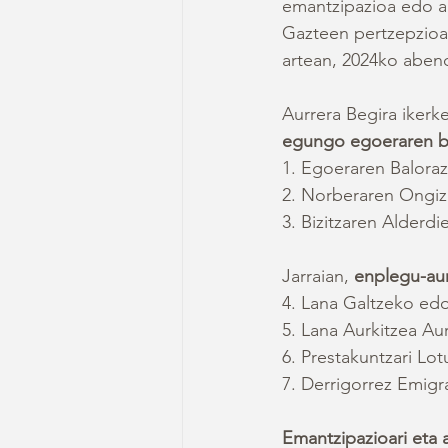
emantzipazioa edo a
Gazteen pertzepzioak
artean, 2024ko abend
Aurrera Begira ikerk
egungo egoeraren b
1. Egoeraren Baloraz
2. Norberaren Ongiz
3. Bizitzaren Alderdi
Jarraian, 
enplegu-au
4. Lana Galtzeko edo
5. Lana Aurkitzea Au
6. Prestakuntzari Lo
7. Derrigorrez Emigr
Emantzipazioari eta 