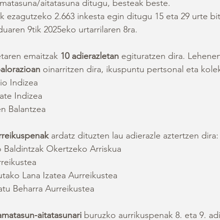
matasuna/aitatasuna ditugu, besteak beste. 
 ezagutzeko 2.663 inkesta egin ditugu 15 eta 29 urte bi
uaren 9tik 2025eko urtarrilaren 8ra.
etaren emaitzak 
10 adierazletan
 egituratzen dira. Lehene
alorazioan
 oinarritzen dira, ikuspuntu pertsonal eta kolek
io Indizea
ate Indizea
en Balantzea
rreikuspenak
 ardatz dituzten lau adierazle aztertzen dira:
 Baldintzak Okertzeko Arriskua
rreikustea
tutako Lana Izatea Aurreikustea
atu Beharra Aurreikustea
amatasun-aitatasunari
 buruzko aurrikuspenak 8. eta 9. ad