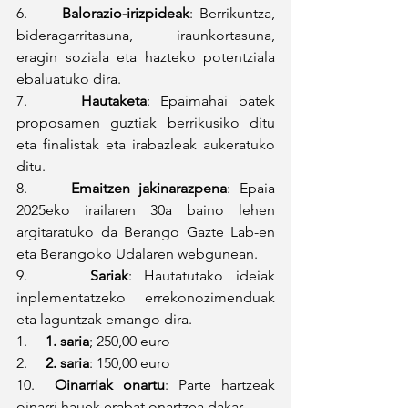
6.     
Balorazio-irizpideak
: Berrikuntza, 
bideragarritasuna, iraunkortasuna, 
eragin soziala eta hazteko potentziala 
ebaluatuko dira.
7.     
Hautaketa
: Epaimahai batek 
proposamen guztiak berrikusiko ditu 
eta finalistak eta irabazleak aukeratuko 
ditu.
8.     
Emaitzen jakinarazpena
: Epaia 
2025eko irailaren 30a baino lehen 
argitaratuko da Berango Gazte Lab-en 
eta Berangoko Udalaren webgunean.
9.     
Sariak
: Hautatutako ideiak 
inplementatzeko errekonozimenduak 
eta laguntzak emango dira.
1.     
1. saria
; 250,00 euro
2.     
2. saria
: 150,00 euro
10.  
Oinarriak onartu
: Parte hartzeak 
oinarri hauek erabat onartzea dakar.