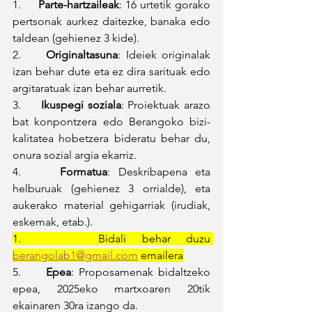
1.     
Parte-hartzaileak
: 16 urtetik gorako 
pertsonak aurkez daitezke, banaka edo 
taldean (gehienez 3 kide).
2.     
Originaltasuna
: Ideiek originalak 
izan behar dute eta ez dira sarituak edo 
argitaratuak izan behar aurretik.
3.     
Ikuspegi soziala
: Proiektuak arazo 
bat konpontzera edo Berangoko bizi-
kalitatea hobetzera bideratu behar du, 
onura sozial argia ekarriz.
4.     
Formatua
: Deskribapena eta 
helburuak (gehienez 3 orrialde), eta 
aukerako material gehigarriak (irudiak, 
eskemak, etab.).
1.     Bidali behar duzu 
berangolab1@gmail.com
 emailera
5.     
Epea
: Proposamenak bidaltzeko 
epea, 2025eko martxoaren 20tik 
ekainaren 30ra izango da.