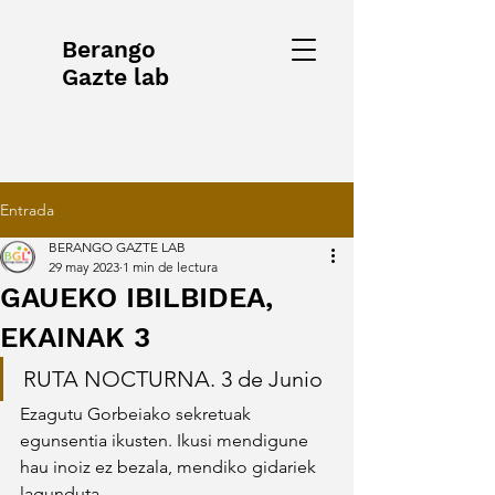
Berango
Gazte lab
Entrada
BERANGO GAZTE LAB
29 may 2023
1 min de lectura
GAUEKO IBILBIDEA,
EKAINAK 3
RUTA NOCTURNA. 3 de Junio
Ezagutu Gorbeiako sekretuak 
egunsentia ikusten. Ikusi mendigune 
hau inoiz ez bezala, mendiko gidariek 
lagunduta 